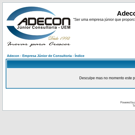
Adeco
"Ser uma empresa júnior que proporci
Adecon - Empresa Júnior de Consultoria - Índice
Desculpe mas no momento este pain
Powered by
Tr