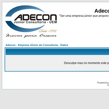
Adeco
"Ser uma empresa júnior que proporci
Adecon - Empresa Júnior de Consultoria - Índice
Desculpe mas no momento este pain
Powered by
Tr