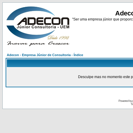
Adeco
"Ser uma empresa júnior que proporci
Adecon - Empresa Júnior de Consultoria - Índice
Desculpe mas no momento este pain
Powered by
Tr