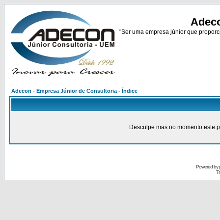
Adeco
"Ser uma empresa júnior que proporci
Adecon - Empresa Júnior de Consultoria - Índice
Desculpe mas no momento este pain
Powered by
Tr