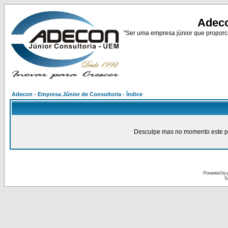
Adeco
"Ser uma empresa júnior que proporci
Adecon - Empresa Júnior de Consultoria - Índice
Desculpe mas no momento este pain
Powered by
Tr