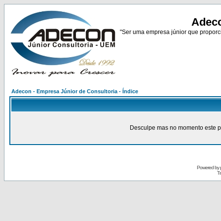
Adeco
"Ser uma empresa júnior que proporci
Adecon - Empresa Júnior de Consultoria - Índice
Desculpe mas no momento este pain
Powered by
Tr