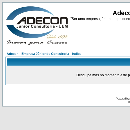
Adeco
"Ser uma empresa júnior que proporci
Adecon - Empresa Júnior de Consultoria - Índice
Desculpe mas no momento este pain
Powered by
Tr