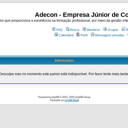
Adecon - Empresa Júnior de Co
r que proporciona a excelência na formação profissional, por meio da gestão inte
FAQ
Busca
Membros
Grupos
R
Calendário
Perfil
Mensagens privadas
Information
Desculpe mas no momento este painel está indisponível. Por favor tente mais tarde
Powered by
phpBB
© 2001, 2005 phpBB Group
Traduzido por
phpBB Brasil