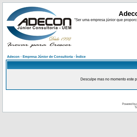
Adeco
"Ser uma empresa júnior que proporci
Adecon - Empresa Júnior de Consultoria - Índice
Desculpe mas no momento este pain
Powered by
Tr