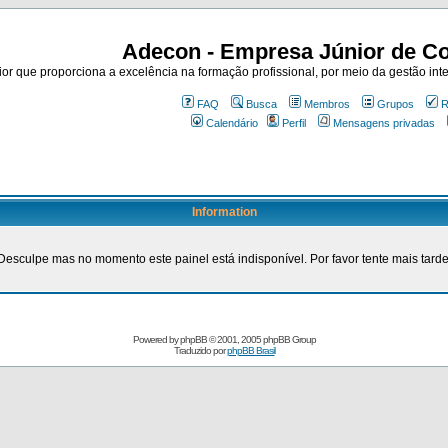
Adecon - Empresa Júnior de Co
r que proporciona a excelência na formação profissional, por meio da gestão inte
FAQ
Busca
Membros
Grupos
R
Calendário
Perfil
Mensagens privadas
Information
Desculpe mas no momento este painel está indisponível. Por favor tente mais tarde
Powered by
phpBB
© 2001, 2005 phpBB Group
Traduzido por
phpBB Brasil