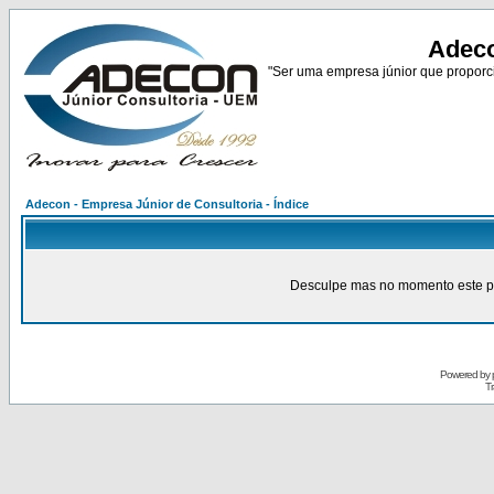
Adeco
"Ser uma empresa júnior que proporci
Adecon - Empresa Júnior de Consultoria - Índice
Desculpe mas no momento este pain
Powered by
Tr