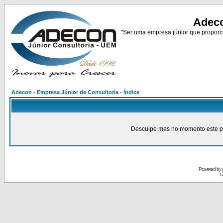
Adeco
"Ser uma empresa júnior que proporci
Adecon - Empresa Júnior de Consultoria - Índice
Desculpe mas no momento este pain
Powered by
Tr