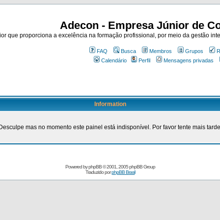
Adecon - Empresa Júnior de Co
r que proporciona a excelência na formação profissional, por meio da gestão inte
FAQ
Busca
Membros
Grupos
R
Calendário
Perfil
Mensagens privadas
Information
Desculpe mas no momento este painel está indisponível. Por favor tente mais tarde
Powered by
phpBB
© 2001, 2005 phpBB Group
Traduzido por
phpBB Brasil