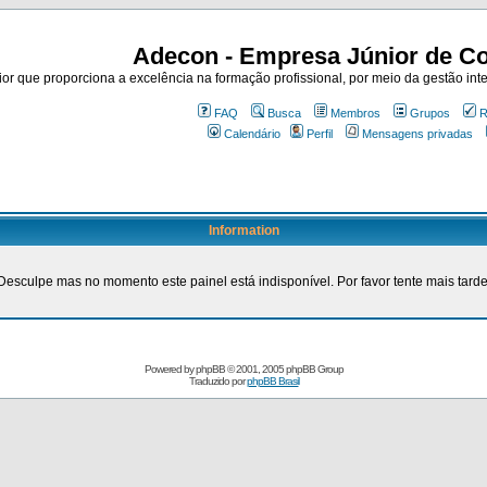
Adecon - Empresa Júnior de Co
r que proporciona a excelência na formação profissional, por meio da gestão inte
FAQ
Busca
Membros
Grupos
R
Calendário
Perfil
Mensagens privadas
Information
Desculpe mas no momento este painel está indisponível. Por favor tente mais tarde
Powered by
phpBB
© 2001, 2005 phpBB Group
Traduzido por
phpBB Brasil