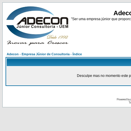
Adeco
"Ser uma empresa júnior que proporci
Adecon - Empresa Júnior de Consultoria - Índice
Desculpe mas no momento este pain
Powered by
Tr