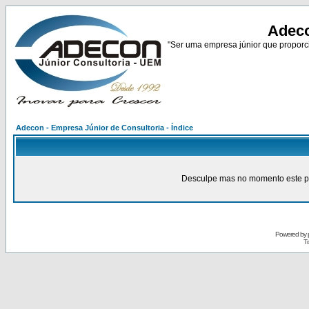
Adeco
"Ser uma empresa júnior que proporci
Adecon - Empresa Júnior de Consultoria - Índice
Desculpe mas no momento este pain
Powered by
Tr