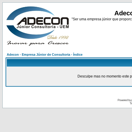
Adeco
"Ser uma empresa júnior que proporci
Adecon - Empresa Júnior de Consultoria - Índice
Desculpe mas no momento este pain
Powered by
Tr