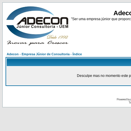
Adeco
"Ser uma empresa júnior que proporci
Adecon - Empresa Júnior de Consultoria - Índice
Desculpe mas no momento este pain
Powered by
Tr