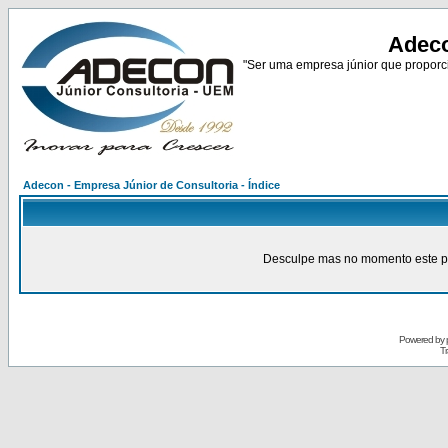
Adeco
"Ser uma empresa júnior que proporci
Adecon - Empresa Júnior de Consultoria - Índice
Desculpe mas no momento este pain
Powered by
Tr