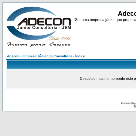
Adeco
"Ser uma empresa júnior que proporci
Adecon - Empresa Júnior de Consultoria - Índice
Desculpe mas no momento este pain
Powered by
Tr