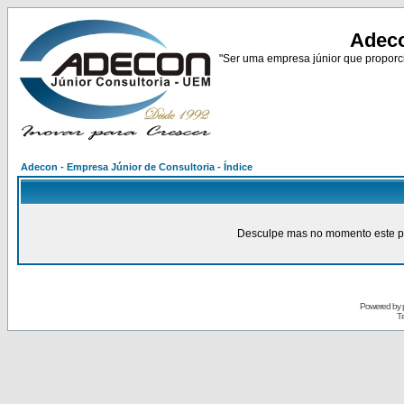
Adeco
"Ser uma empresa júnior que proporci
Adecon - Empresa Júnior de Consultoria - Índice
Desculpe mas no momento este pain
Powered by
Tr