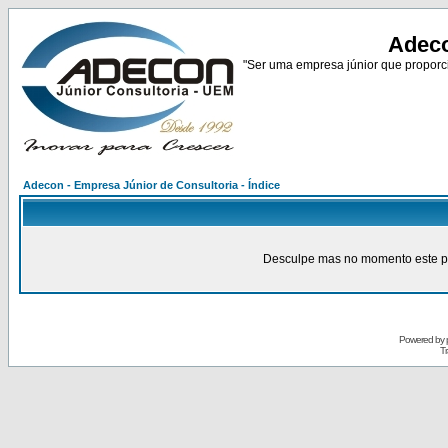
Adeco
"Ser uma empresa júnior que proporci
Adecon - Empresa Júnior de Consultoria - Índice
Desculpe mas no momento este pain
Powered by
Tr