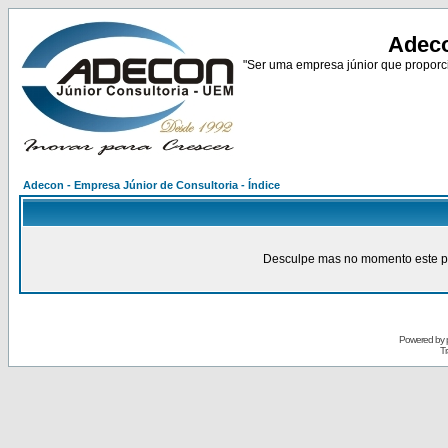
Adeco
"Ser uma empresa júnior que proporci
Adecon - Empresa Júnior de Consultoria - Índice
Desculpe mas no momento este pain
Powered by
Tr