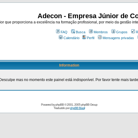
Adecon - Empresa Júnior de Co
r que proporciona a excelência na formação profissional, por meio da gestão inte
FAQ
Busca
Membros
Grupos
R
Calendário
Perfil
Mensagens privadas
Information
Desculpe mas no momento este painel está indisponível. Por favor tente mais tarde
Powered by
phpBB
© 2001, 2005 phpBB Group
Traduzido por
phpBB Brasil