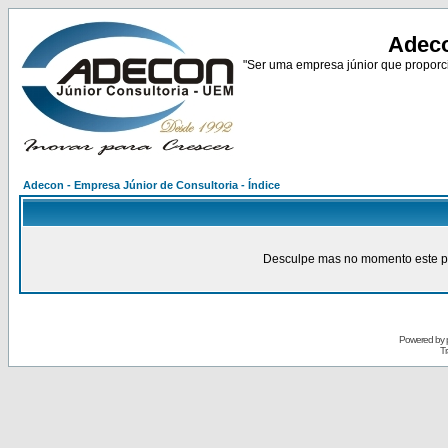
Adeco
"Ser uma empresa júnior que proporci
Adecon - Empresa Júnior de Consultoria - Índice
Desculpe mas no momento este pain
Powered by
Tr