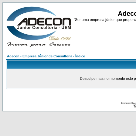
Adeco
"Ser uma empresa júnior que proporci
Adecon - Empresa Júnior de Consultoria - Índice
Desculpe mas no momento este pain
Powered by
Tr