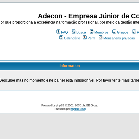
Adecon - Empresa Júnior de Co
r que proporciona a excelência na formação profissional, por meio da gestão inte
FAQ
Busca
Membros
Grupos
R
Calendário
Perfil
Mensagens privadas
Information
Desculpe mas no momento este painel está indisponível. Por favor tente mais tarde
Powered by
phpBB
© 2001, 2005 phpBB Group
Traduzido por
phpBB Brasil