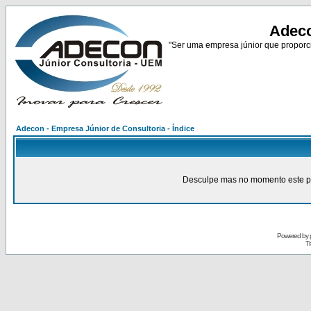
Adeco
"Ser uma empresa júnior que proporci
Adecon - Empresa Júnior de Consultoria - Índice
Desculpe mas no momento este pain
Powered by
Tr