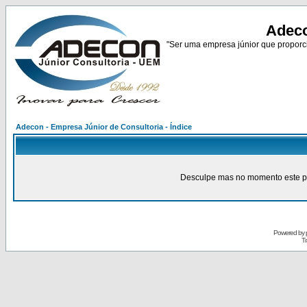
Adeco
"Ser uma empresa júnior que proporci
Adecon - Empresa Júnior de Consultoria - Índice
Desculpe mas no momento este pain
Powered by
Tr