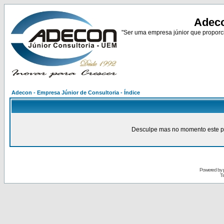
Adeco
"Ser uma empresa júnior que proporci
Adecon - Empresa Júnior de Consultoria - Índice
Desculpe mas no momento este pain
Powered by
Tr