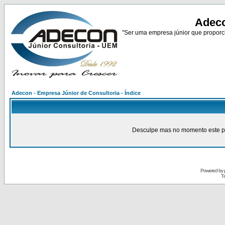
Adeco
"Ser uma empresa júnior que proporci
Adecon - Empresa Júnior de Consultoria - Índice
Desculpe mas no momento este pain
Powered by
Tr