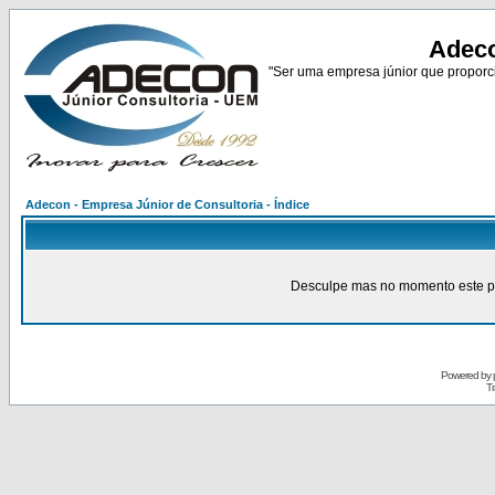
Adeco
"Ser uma empresa júnior que proporci
Adecon - Empresa Júnior de Consultoria - Índice
Desculpe mas no momento este pain
Powered by
Tr