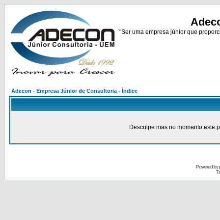
Adeco
"Ser uma empresa júnior que proporci
Adecon - Empresa Júnior de Consultoria - Índice
Desculpe mas no momento este pain
Powered by
Tr