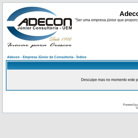
Adeco
"Ser uma empresa júnior que proporci
Adecon - Empresa Júnior de Consultoria - Índice
Desculpe mas no momento este pain
Powered by
Tr