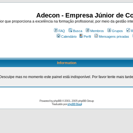
Adecon - Empresa Júnior de Co
r que proporciona a excelência na formação profissional, por meio da gestão inte
FAQ
Busca
Membros
Grupos
R
Calendário
Perfil
Mensagens privadas
Information
Desculpe mas no momento este painel está indisponível. Por favor tente mais tarde
Powered by
phpBB
© 2001, 2005 phpBB Group
Traduzido por
phpBB Brasil