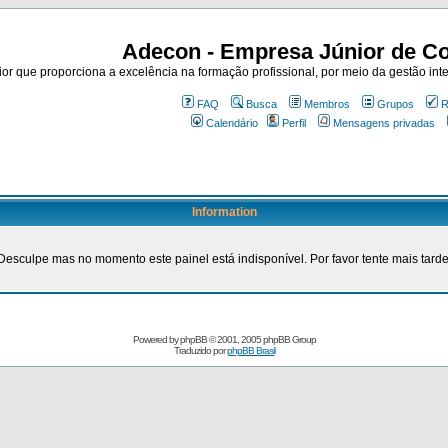
Adecon - Empresa Júnior de Co
r que proporciona a excelência na formação profissional, por meio da gestão inte
FAQ
Busca
Membros
Grupos
R
Calendário
Perfil
Mensagens privadas
Information
Desculpe mas no momento este painel está indisponível. Por favor tente mais tarde
Powered by
phpBB
© 2001, 2005 phpBB Group
Traduzido por
phpBB Brasil