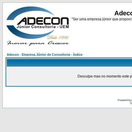
Adeco
"Ser uma empresa júnior que proporci
Adecon - Empresa Júnior de Consultoria - Índice
Desculpe mas no momento este pain
Powered by
Tr