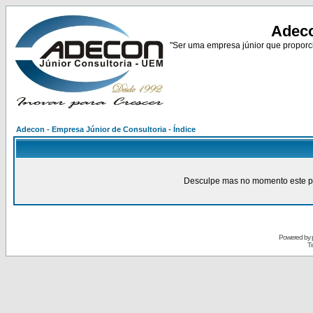
Adeco
"Ser uma empresa júnior que proporci
Adecon - Empresa Júnior de Consultoria - Índice
Desculpe mas no momento este pain
Powered by
Tr