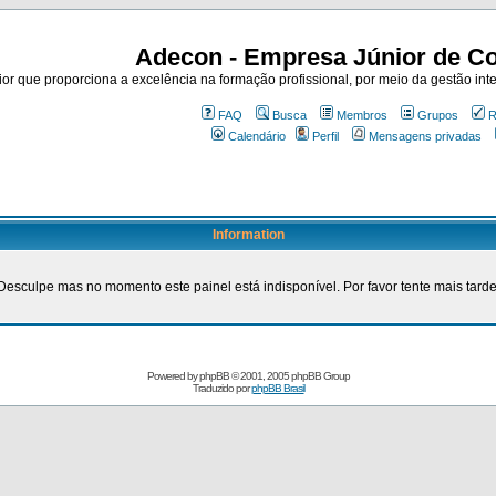
Adecon - Empresa Júnior de Co
r que proporciona a excelência na formação profissional, por meio da gestão inte
FAQ
Busca
Membros
Grupos
R
Calendário
Perfil
Mensagens privadas
Information
Desculpe mas no momento este painel está indisponível. Por favor tente mais tarde
Powered by
phpBB
© 2001, 2005 phpBB Group
Traduzido por
phpBB Brasil