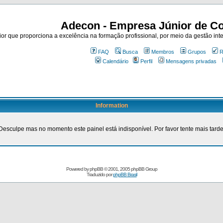
Adecon - Empresa Júnior de Co
r que proporciona a excelência na formação profissional, por meio da gestão inte
FAQ
Busca
Membros
Grupos
R
Calendário
Perfil
Mensagens privadas
Information
Desculpe mas no momento este painel está indisponível. Por favor tente mais tarde
Powered by
phpBB
© 2001, 2005 phpBB Group
Traduzido por
phpBB Brasil