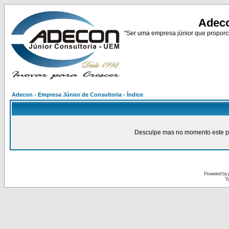
Adeco
"Ser uma empresa júnior que proporci
Adecon - Empresa Júnior de Consultoria - Índice
Desculpe mas no momento este pain
Powered by
Tr