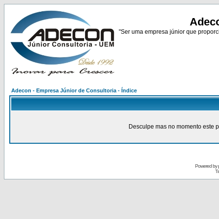
Adeco
"Ser uma empresa júnior que proporci
Adecon - Empresa Júnior de Consultoria - Índice
Desculpe mas no momento este pain
Powered by
Tr