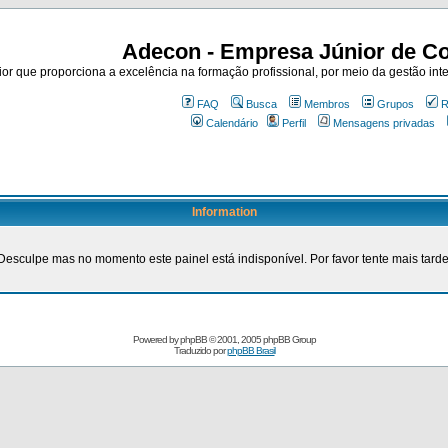
Adecon - Empresa Júnior de Co
r que proporciona a excelência na formação profissional, por meio da gestão inte
FAQ
Busca
Membros
Grupos
R
Calendário
Perfil
Mensagens privadas
Information
Desculpe mas no momento este painel está indisponível. Por favor tente mais tarde
Powered by
phpBB
© 2001, 2005 phpBB Group
Traduzido por
phpBB Brasil