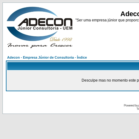
Adeco
"Ser uma empresa júnior que proporci
Adecon - Empresa Júnior de Consultoria - Índice
Desculpe mas no momento este pain
Powered by
Tr