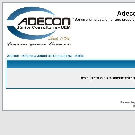
Adeco
"Ser uma empresa júnior que proporci
Adecon - Empresa Júnior de Consultoria - Índice
Desculpe mas no momento este pain
Powered by
Tr