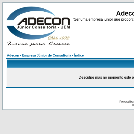
Adeco
"Ser uma empresa júnior que proporci
Adecon - Empresa Júnior de Consultoria - Índice
Desculpe mas no momento este pain
Powered by
Tr