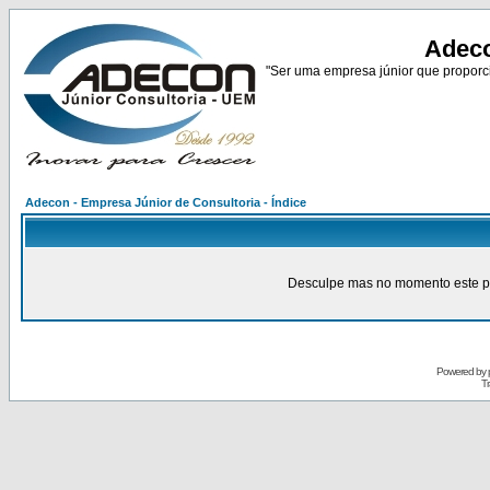
Adeco
"Ser uma empresa júnior que proporci
Adecon - Empresa Júnior de Consultoria - Índice
Desculpe mas no momento este pain
Powered by
Tr