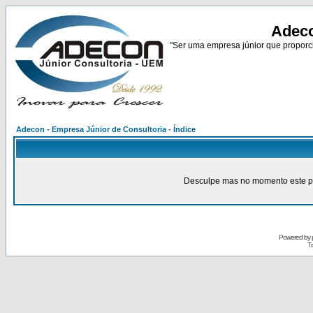
Adeco
"Ser uma empresa júnior que proporci
Adecon - Empresa Júnior de Consultoria - Índice
Desculpe mas no momento este pain
Powered by
Tr