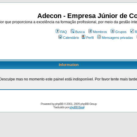
Adecon - Empresa Júnior de Co
r que proporciona a excelência na formação profissional, por meio da gestão inte
FAQ
Busca
Membros
Grupos
R
Calendário
Perfil
Mensagens privadas
Information
Desculpe mas no momento este painel está indisponível. Por favor tente mais tarde
Powered by
phpBB
© 2001, 2005 phpBB Group
Traduzido por
phpBB Brasil