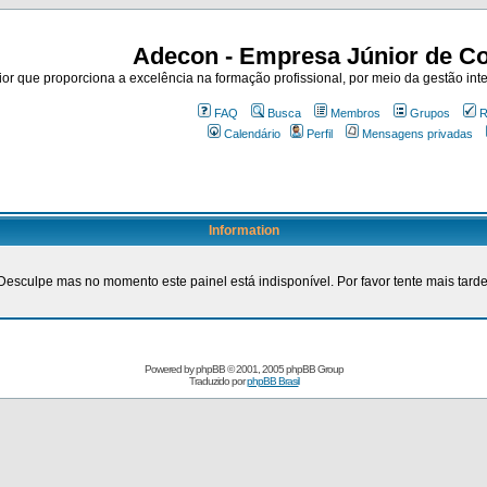
Adecon - Empresa Júnior de Co
r que proporciona a excelência na formação profissional, por meio da gestão inte
FAQ
Busca
Membros
Grupos
R
Calendário
Perfil
Mensagens privadas
Information
Desculpe mas no momento este painel está indisponível. Por favor tente mais tarde
Powered by
phpBB
© 2001, 2005 phpBB Group
Traduzido por
phpBB Brasil